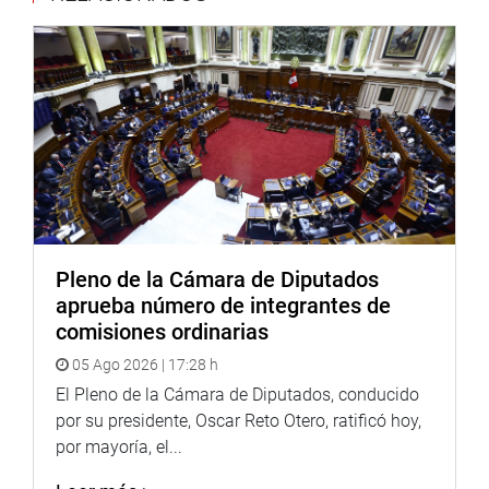
-Carlos Guillermo Hakansson Nieto
Formación académica: 12
Experiencia profesional: 35
Labor de investigación en materia jurídica: 20
Total: 67 puntos
-Fernando Alberto Calle Hayen
Formación académica: 20
Experiencia profesional: 35
Labor de investigación en materia jurídica: 16.67
Total: 71.67 puntos
Pleno de la Cámara de Diputados
aprueba número de integrantes de
-Vicente Rodolfo Walde Jáuregui
comisiones ordinarias
Formación académica: 18
Experiencia profesional: 35
05 Ago 2026 | 17:28 h
Labor de investigación en materia jurídica: 6.67
El Pleno de la Cámara de Diputados, conducido
Total: 59.67 puntos
por su presidente, Oscar Reto Otero, ratificó hoy,
por mayoría, el...
-Aarón Oyarce Yuzzelli
Formación académica: 20