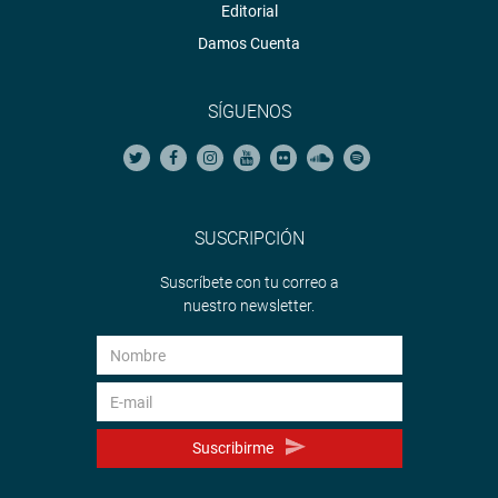
Editorial
-Miguel Christian Torres Méndez
Damos Cuenta
Formación académica: 18
Experiencia profesional: 33.67
Labor de investigación en materia jurídica: 6
SÍGUENOS
Total: 57.67 puntos
-Camilo Nicanor Carrillo Gómez
Formación académica: 12
Experiencia profesional: 35
SUSCRIPCIÓN
Labor de investigación en materia jurídica: 0.67
Suscríbete con tu correo a
Total: 47.67
nuestro newsletter.
-María del Pilar Dolores Tello Leyva
Formación académica: 12
Experiencia profesional: 35
Labor de investigación en materia jurídica: 12
Total: 59 puntos
Suscribirme
-Patricia Jannet Velasco Valderas