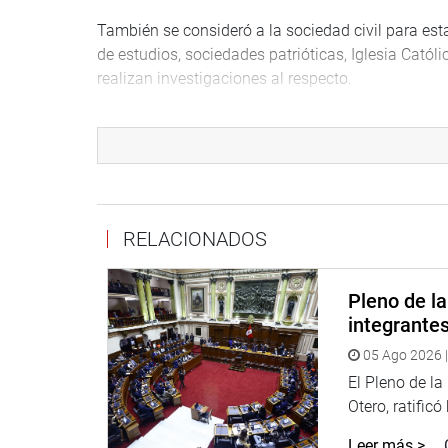
También se consideró a la sociedad civil para esta
de estudios, sociedades patrióticas, Iglesia Cató
realizan investigaciones al respecto.
Otras mesas de trabajo aprobadas están vinculada
en Hispanoamérica, que hayan celebrado o conmem
espacios académicos parlamentarios y políticos par
de las Cortes de Cádiz y la Constitución de 1812, 
objetivos y plazos trazados.
RELACIONADOS
“Estamos trabajando de acuerdo a nuestro plan es
Congreso, Luz Salgado. Hay actividades de suma i
Pleno de l
instituciones del Estado y la sociedad civil para 
integrante
todos en nuestro Bicentenario de la Independencia
05 Ago 2026 |
Participaron de la reunión los legisladores Migue
El Pleno de l
Morales Ramírez (FA), entre otros representantes q
Otero, ratificó
trabajo de esta Comisión Especial Multipartidaria 
Leer más >