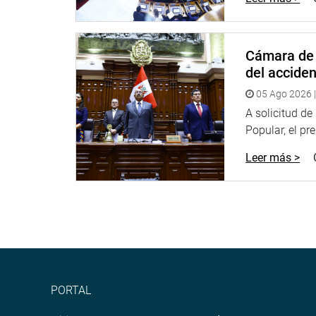
PRENSA CONGRESO
Cámara de 
del accide
05 Ago 2026 |
A solicitud d
Popular, el pr
Leer más >
PORTAL