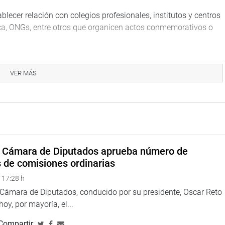
blecer relación con colegios profesionales, institutos y centros
lica, ONGs, entre otros que organicen actos conmemorativos o
s a establecer diálogos con países y continentes con énfasis
orado sus bicentenarios. De igual forma, el impulso de
VER MÁS
a retomar la reflexión histórica y política sobre la influencia
entre otras acciones que les permitirán cumplir con sus
tablecido y contamos con el apoyo de la presidenta del
mportancia que nos permitirá abrir espacios en diversas
a Cámara de Diputados aprueba número de
hacer conocer nuestras actividades y alentar la participación de
s de comisiones ordinarias
 del Perú”, manifestó el congresista Juan Sheput.
 17:28 h
l Torres Morales (FP), Edwin Donayre Gotzch (APP), Edyson
a Cámara de Diputados, conducido por su presidente, Oscar Reto
uienes hicieron llegar sus aportes y puntos de vista sobre el
 hoy, por mayoría, el...
del Bicentenario. (FAA).
Compartir