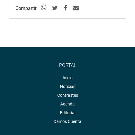
presidente del Congreso”, señaló Huilca.
Compartir
Cabe señalar que la presencia de la Comisión de Venecia
en el país es para sostener una serie de reuniones en la
que buscará conocer detalles y emitir una opinión, a
pedido del Parlamento, sobre el proyecto de ley de
adelanto de elecciones planteado por el Poder Ejecutivo.
PRENSA-CONGRESO
PORTAL
Inicio
Noticias
Contrastes
Agenda
Editorial
Damos Cuenta