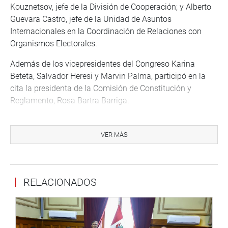
Kouznetsov, jefe de la División de Cooperación; y Alberto
Guevara Castro, jefe de la Unidad de Asuntos
Internacionales en la Coordinación de Relaciones con
Organismos Electorales.
Además de los vicepresidentes del Congreso Karina
Beteta, Salvador Heresi y Marvin Palma, participó en la
cita la presidenta de la Comisión de Constitución y
Reglamento, Rosa Bartra Barriga.
Posteriormente, Heresi Chicoma informó que la reunión
con la Comisión de Venecia “fue muy fructífera, en la que
VER MÁS
se hicieron preguntas respecto a la posición institucional
de los actores presentes”.
“Era importante, desde nuestra visión de debilidad
RELACIONADOS
institucional que se refleja al tener un gobierno que no
gobierna con el partido que lo llevó al poder, mostrarles el
escenario político”, apuntó.