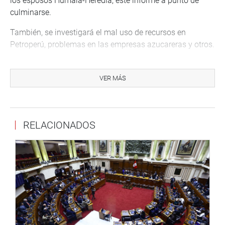
los esposos Humala-Heredia, este informe a punto de
culminarse.
También, se investigará el mal uso de recursos en
Petroperú, problemas en las empresas azucareras y otros.
ARDUA LABOR
VER MÁS
Indicó que entre la primera y segunda legislatura se
realizaron 27 sesiones ordinarias, 47 extraordinarias y
dos sesiones conjuntas. “O sea, como comisión hemos
cumplido una ardua labor y con el compromiso de cada
RELACIONADOS
uno de los 19 integrantes”, anotó.
Refirió que las sesiones se llevaron a cabo en forma
virtual y presencial los días miércoles de cada semana, y
recibieron la visita de ministros y altos funcionarios de
distintos sectores, quienes dieron información y
explicaciones de situaciones coyunturales, dentro del
control político y de investigación en medio de la