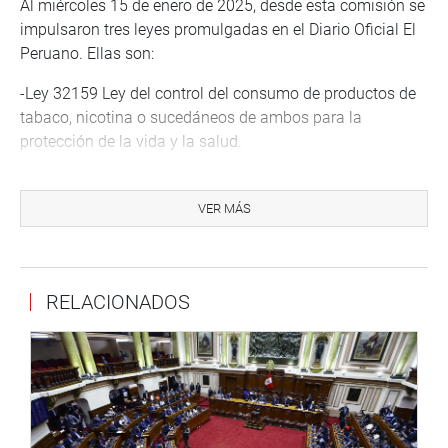
Al miércoles 15 de enero de 2025, desde esta comisión se
impulsaron tres leyes promulgadas en el Diario Oficial El
Peruano. Ellas son:
-Ley 32159 Ley del control del consumo de productos de
tabaco, nicotina o sucedáneos de ambos para la
protección de la vida y la salud.
-Ley 32177 ley que regula el otorgamiento de dietas y la
realización de sesiones de los diferentes órganos
VER MÁS
resolutivos del Instituto Nacional de Defensa de la
Competencia y de la Protección de la Propiedad
Intelectual (Indecopi).
RELACIONADOS
-Ley 32230 Ley que modifica la Ley 29571, Código de
Protección y Defensa del Consumidor, con el fin de
fortalecer el sistema de alertas de productos y servicios
peligrosos (Sistema de Alertas de Consumo).
Además, hay 2 autógrafas de ley que están a la espera de