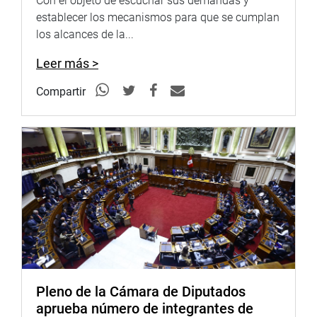
Con el objeto de escuchar sus demandas y
proyectos de ley 007/2021-CR, y 0716/2021-CR, Ley que
establecer los mecanismos para que se cumplan
modifica la Ley 28301, Ley Orgánica del Tribunal
los alcances de la...
Constitucional para crear el cargo de magistrado
accesitario.
Leer más >
Con la modificación se dispone que, una vez elegidos los
Compartir
magistrados titulares, el Congreso elige, con el mismo
procedimiento, hasta tres magistrados accesitarios del
Tribunal Constitucional entre los demás candidatos
aptos, quienes ostentan tal calidad por el lapso de cinco
años.
Así, el magistrado accesitario asume funciones al
producirse la vacancia del cargo y también cuando se
presente el supuesto de suspensión del magistrado.
Al sustentar la propuesta, la congresista Echaiz señaló
que el objetivo de la implementación del cargo de
Pleno de la Cámara de Diputados
suplentes no es una medida ordinaria o común para que
aprueba número de integrantes de
estos ejerzan funciones en reemplazo de titulares; sino