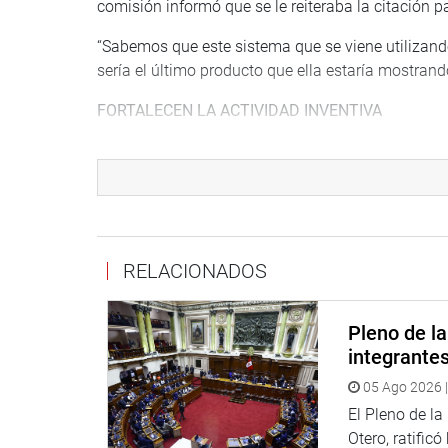
comisión informó que se le reiteraba la citación 
“Sabemos que este sistema que se viene utilizand
sería el último producto que ella estaría mostrand
FORTALECEN LA ACTIVIDAD INVENTIVA
Seguidamente y por mayoría, la comisión aprobó 
propone declarar de interés nacional el fortalecimi
Al respecto, la presidenta del grupo de trabajo, Ari
de los derechos que amparan a los potenciales inv
RELACIONADOS
Asimismo, fortalece las relaciones con el Estado 
peruanos.
Pleno de l
Además, podrá mejorar la posición del Perú en el 
integrante
indicadores económicos evaluados por inversionis
05 Ago 2026 |
favorable para el desarrollo de la innovación y p
El Pleno de l
OTROS PUNTOS DE AGENDA
Otero, ratificó