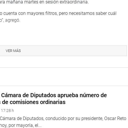
para mañana martes en sesión extraordinaria.
o cuenta con mayores filtros, pero necesitamos saber cuál
o”, agregó.
el dictamen recaído en el proyecto de ley 6874/2023-CR que
ento de la actividad inventiva en el país.
VER MÁS
ana Orué, señaló que esta iniciativa fortalece el rol de difusión
entores y la propiedad intelectual sobre sus creaciones.
para generar marcos colaborativos en beneficio de todos los
a Cámara de Diputados aprueba número de
índice global de innovación, lo que impactara positivamente en
s de comisiones ordinarias
tas internacionales que verán en nuestro país un entorno
 17:28 h
or ende un destino más rentable para sus operaciones.
a Cámara de Diputados, conducido por su presidente, Oscar Reto
 hoy, por mayoría, el...