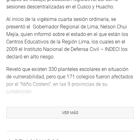
sesiones descentralizadas en el Cusco y Huacho.
Al inicio de la vigésima cuarta sesión ordinaria, se
presentó el Gobernador Regional de Lima, Nelson Chui
Mejía, quien informó sobre el estado en el que están los
Centros Educativos de la Región Lima, los cuales en el
2009 el Instituto Nacional de Defensa Civil – INDECI los
declaró en alto riesgo.
Reveló que existen 330 planteles escolares en situación
de vulnerabilidad, pero que 171 colegios fueron afectados
por el “Niño Costero”, en las 9 provincias de su
jurisdicción.
Durante su presentación, Chui Mejía precisó que el
Ministerio del sector solo ha considerado en esta
VER MÁS
situación a 80 centros educativos, pero hay otros 91
colegios afectados que no han sido tomados en cuenta.
Comentó que los recursos ascienden a S/.105 millones de