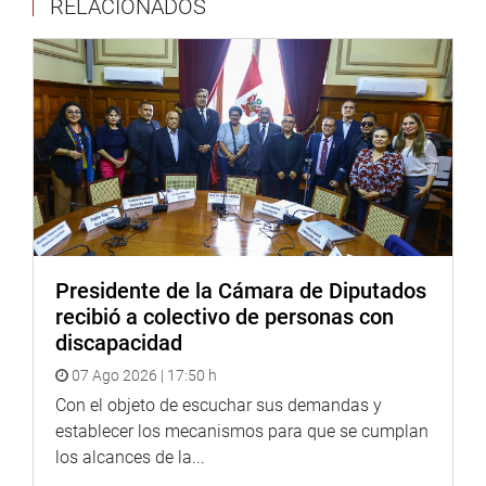
RELACIONADOS
soles, pero no alcanza. “Se debería disponer de unos
S/.450 millones de soles, en cuatro años, no se puede
resolver todo”, acotó.
Planteó que se tienen que descentralizar los recursos.
“Hay muchos colegios que están en espera desde hace
varios años, estamos con una camisa de fuerza.
Tenemos que pedir permiso al MEF”, refirió.
Adelantó que hay 5 proyectos por inaugurar en el sector
de Educación antes de fin de año. “Se han dejado los
Presidente de la Cámara de Diputados
tecnológicos, por el momento. Pero se apoyará la
recibió a colectivo de personas con
capacitación para jóvenes, eso va a generar puestos de
discapacidad
trabajo”, puntualizó.
07 Ago 2026 | 17:50 h
Momentos después, la Comisión de Educación aprobó
Con el objeto de escuchar sus demandas y
por unanimidad el predictamen del proyecto de ley 2573-
establecer los mecanismos para que se cumplan
2017-CR por el que se propone, con texto sustitutorio, la
los alcances de la...
ley que modifica los artículos 5 y 8 de la Ley 29685, “Ley