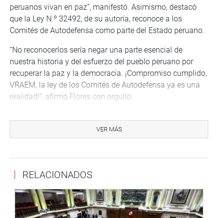
peruanos vivan en paz”, manifestó. Asimismo, destacó
que la Ley N.º 32492, de su autoría, reconoce a los
Comités de Autodefensa como parte del Estado peruano.
“No reconocerlos sería negar una parte esencial de
nuestra historia y del esfuerzo del pueblo peruano por
recuperar la paz y la democracia. ¡Compromiso cumplido,
VRAEM, la ley de los Comités de Autodefensa ya es una
realidad!”, afirmó Flores con orgullo.
AREQUIPA
VER MÁS
En tanto, el parlamentario Jaime Quito regresó a la
institución educativa Nuestra Señora de la Gloria, ubicada
en el distrito de La Joya, para constatar el avance de la
construcción de su nueva infraestructura de primaria y
RELACIONADOS
secundaria.
Durante la visita, el legislador advirtió que las obras
presentan un preocupante retraso en los plazos