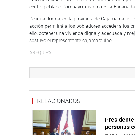
centro poblado Combayo, distrito de La Encañada
De igual forma, en la provincia de Cajamarca se l
acción permitirá a los pobladores acceder a los p
ello, obtener una vivienda digna y adecuada y mej
sostuvo el representante cajamarquino.
AREQUIPA
En Arequipa, el congresista Alex Paredes sostuvo 
Nacional, junto al equipo técnico del gobierno re
amparado en la Ley 31625 que declara de necesida
Corío en el distrito Punta de Bombón, provincia de 
RELACIONADOS
Presidente 
personas c