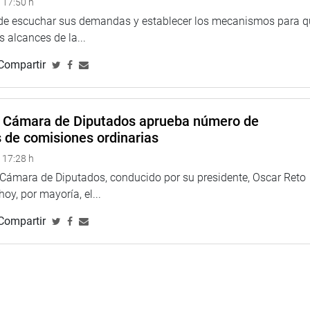
 17:50 h
 de escuchar sus demandas y establecer los mecanismos para 
 alcances de la...
s, juega un rol preponderante en el desarrollo de la nación, por
 de la logística comercial entre Perú, Bolivia, Argentina,
Compartir
s Asia-Pacífico, sostuvo Paredes.
a Cámara de Diputados aprueba número de
nstitución Educativa República de Guatemala, a fin de indagar
s de comisiones ordinarias
 17:28 h
ación de la infraestructura y el inmobiliario de las aulas. El
a Cámara de Diputados, conducido por su presidente, Oscar Reto
ción no ha recibido el material necesario para ofrecer un
 hoy, por mayoría, el...
Compartir
ulsar el mejoramiento del sistema educativo, y, en ese
esarias para proveer de las herramientas que coadyuven a logar