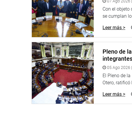
07 Ago 2026 |
Con el objeto
se cumplan los
Arequipa, al ser la segunda ciudad y región del paí
ello es de suma importancia y necesidad la mejorar
Leer más >
Paraguay y Brasil para que se unan a los mercado
LIMA
Pleno de l
Por su parte, el legislador Edgar Tello visitó la I
integrante
sobre su situación.
05 Ago 2026 |
Los docentes han puesto énfasis en la precaria situ
El Pleno de l
director ha indicado que hace 10 años esta institu
Otero, ratificó
servicio de calidad, expresó el parlamentario.
Leer más >
Refirió que su despacho se ha comprometido a imp
sentido, realizará las gestiones que resulten nec
el objetivo.
PASCO