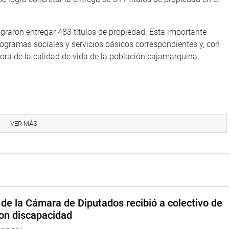
.
ograron entregar 483 títulos de propiedad. Esta importante
rogramas sociales y servicios básicos correspondientes y, con
ora de la calidad de vida de la población cajamarquina,
una reunión con representantes de la Autoridad Portuaria
gional arequipeño, en la cual se informó del megaproyecto,
VER MÁS
d pública e interés nacional la construcción del megapuerto
Islay.
de la Cámara de Diputados recibió a colectivo de
on discapacidad