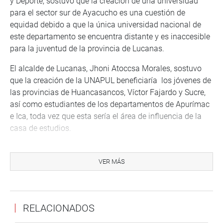
y Deporte, sostuvo que la creación de una universidad
para el sector sur de Ayacucho es una cuestión de
equidad debido a que la única universidad nacional de
este departamento se encuentra distante y es inaccesible
para la juventud de la provincia de Lucanas.
El alcalde de Lucanas, Jhoni Atoccsa Morales, sostuvo
que la creación de la UNAPUL beneficiaría los jóvenes de
las provincias de Huancasancos, Víctor Fajardo y Sucre,
así como estudiantes de los departamentos de Apurímac
e Ica, toda vez que esta sería el área de influencia de la
casa de estudios.
El burgomaestre se comprometió a destinar parte de su
presupuesto para hacer realidad la implementación de la
VER MÁS
universidad, una vez que se haya creado.
Por su parte, Juan Francisco Ledesma Fernández,
representante de las comunidades campesinas de
RELACIONADOS
Puquio, donde será la sede de la UNAPUL, informó de la