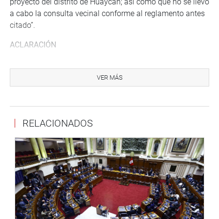
proyecto del distrito de Huaycán; así como que no se llevó
a cabo la consulta vecinal conforme al reglamento antes
citado”.
ACLARACIÓN
Más adelante, la Representación Nacional aprobó, por
101 votos y 4 abstenciones, un pedido de aclaración del
VER MÁS
congresista Anthony Novoa Cruzado (AP), presidente de
la Comisión de Economía, Banca, Finanzas e Inteligencia
Financiera.
RELACIONADOS
Se trata de la rectificación de errores materiales en el
texto aprobado del dictamen recaído en los proyectos de
ley 4943, 5067, 5387, 5943, 6021, 6276, 07305, 7633 y
7629, que propone fortalecer herramientas financieras de
reactivación económica de las Mipyme, facilitando el
acceso a crédito, generación de garantías y compras
estatales para dinamizar la economía, aprobado en
primera votación y exonerado de segunda votación en la