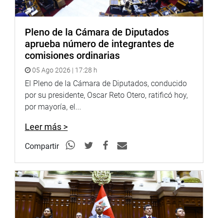
sesión del Pleno del 14 de mayo de 2021.
De esta manera, la autógrafa de ley sobre esa iniciativa
Pleno de la Cámara de Diputados
continuará el trámite correspondiente.
aprueba número de integrantes de
comisiones ordinarias
OFICINA DE COMUNICACIONES
05 Ago 2026 | 17:28 h
El Pleno de la Cámara de Diputados, conducido
por su presidente, Oscar Reto Otero, ratificó hoy,
por mayoría, el...
Leer más >
Compartir