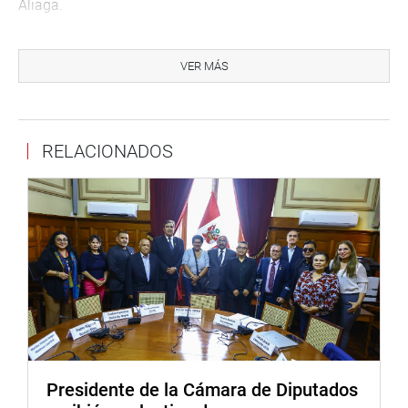
Aliaga.
A su turno, Luis Pacheco Maraví, gerente de la
Municipalidad de Puente Piedra, sostuvo que los 8
VER MÁS
equipos de control paramédico, así como los vehículos de
serenazgo, limpieza pública y cisternas de mantenimiento
de áreas verdes, que van de un punto a otro de su distrito,
RELACIONADOS
pagan peaje.
En la sesión también estuvo presente el Defensor del
Pueblo, Josué Gutiérrez, quien dijo que su entidad está
por presentar un segundo informe de análisis sobre el
alza de cobro de peajes, donde se detalla irregularidades
en los cobros.
“El peaje sobre el río Chillón nunca debió existir, porque se
dio en el marco convencional que habla sobre rutas
alternas, que jamás hubo”, acotó.
Presidente de la Cámara de Diputados
En tanto, el presidente de Codeco, Wilson Soto, señaló que