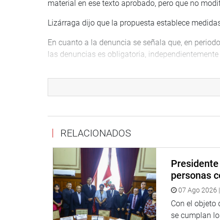
material en ese texto aprobado, pero que no modif
Lizárraga dijo que la propuesta establece medidas 
En cuanto a la denuncia se señala que, en period
las denuncias es obligatoria, independientemente d
Respecto al proceso especial de violencia contra l
se realiza teniendo en cuenta lo siguiente:
“El Poder Judicial, a través de las Cortes Superior
recursos tecnológicos necesarios para el dictado d
procedimientos virtuales e interoperables para su
RELACIONADOS
prescindir de la audiencia para la emisión de las 
acto medidas de protección y/o cautelares idónea
Presidente 
forma inmediata, independientemente del nivel de 
personas c
denuncia hasta que se dicta las medidas de protec
07 Ago 2026 |
Asimismo, agregó que cuando la aplicación de los 
Con el objeto
coordinación con la Policía Nacional del Perú, se 
se cumplan los
inmediato dictado de estas medidas.