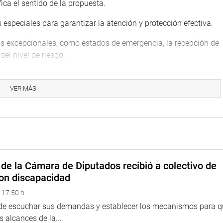
ica el sentido de la propuesta.
especiales para garantizar la atención y protección efectiva.
os excepcionales, como estados de emergencia, la recepción de
el nivel de riesgo.
as mujeres e integrantes del grupo familiar, Lizárraga dijo que
VER MÁS
es de Justicia a nivel nacional, dispone la habilitación de
e las medidas de protección y/o cautelares, y desarrolla los
 uso adecuado. El juez, dejando constancia de ello, puede
medidas y con la información que tenga disponible, dictar en el
s. Las medidas de protección dictadas deben ser ejecutadas de
de la Cámara de Diputados recibió a colectivo de
riesgo. La atención de los casos, desde que se produce la
on discapacidad
ción, no puede exceder el plazo de 24 horas”.
 17:50 h
recursos tecnológicos e interoperables no sea posible, en
 de escuchar sus demandas y establecer los mecanismos para 
dispone el traslado de jueces o juezas a las comisarías para el
 alcances de la...