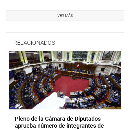
Su colega Edwin Martínez Talavera (AP), dijo que se hace
justicia después de 20 años mientras que su colega
VER MÁS
Pasión Dávila Atanasio (BM) y Ruth Luque (CD) apoyaron
la proposición legislativa.
Similares pronunciamientos tuvieron los congresistas
RELACIONADOS
Segundo Quiroz Barboza (BM), Alex Paredes Gonzales
(BM) y Víctor Flores Ruiz (FP).
OFICINA DE COMUNICACIONES
Pleno de la Cámara de Diputados
aprueba número de integrantes de