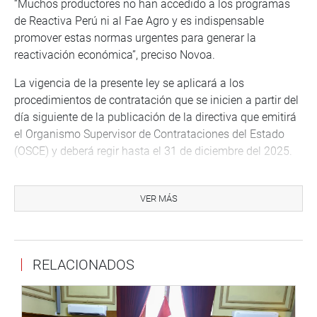
“Muchos productores no han accedido a los programas
de Reactiva Perú ni al Fae Agro y es indispensable
promover estas normas urgentes para generar la
reactivación económica”, preciso Novoa.
La vigencia de la presente ley se aplicará a los
procedimientos de contratación que se inicien a partir del
día siguiente de la publicación de la directiva que emitirá
el Organismo Supervisor de Contrataciones del Estado
(OSCE) y deberá regir hasta el 31 de diciembre del 2025.
Luego de la sustentación y su votación, la norma fue
exonerada de segunda votación por 85 votos a favor, 13
VER MÁS
en contra y 8 abstenciones.
RELACIONADOS
Lima, 16 de julio de 2021
PRENSA CONGRESO