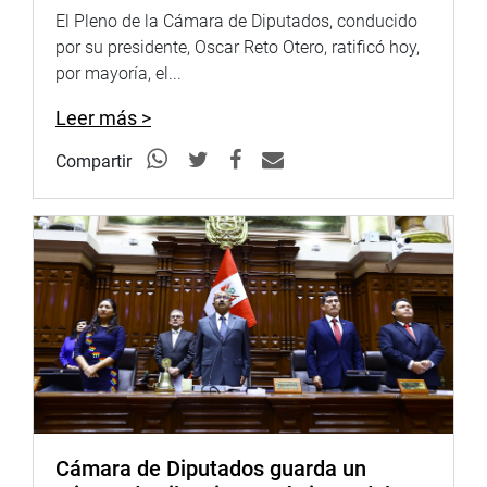
comisión tripartita, entre otros temas vinculados a este
El Pleno de la Cámara de Diputados, conducido
tema.
por su presidente, Oscar Reto Otero, ratificó hoy,
por mayoría, el...
Finalmente, en una disposición complementaria final se
propone que el Poder Ejecutivo reglamentará la presente
Leer más >
ley en un plazo no mayor de 60 días calendarios.
Compartir
Al término de la exposición, el parlamentario Marco
Pichilingue Gómez (FP) refirió que el aporte social es un
hecho importante para este sector, así como la necesidad
de mejorar las pensiones de los pescadores
Su colega, Isaías Pineda Santos (Frepap), también señaló
la importancia del proyecto, pues se requiere mejorar el
fondo complementario de jubilación pesquera industrial,
por ser de justicia para los miles de trabajadores
pesqueros del país.
Luego de las intervenciones de los representantes, el
Cámara de Diputados guarda un
Pleno del Parlamento aprobó dicha norma con 102 votos