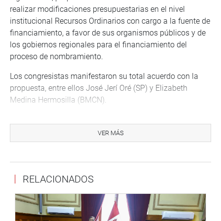
realizar modificaciones presupuestarias en el nivel
institucional Recursos Ordinarios con cargo a la fuente de
financiamiento, a favor de sus organismos públicos y de
los gobiernos regionales para el financiamiento del
proceso de nombramiento.
Los congresistas manifestaron su total acuerdo con la
propuesta, entre ellos José Jerí Oré (SP) y Elizabeth
Medina Hermosilla (BMCN).
CUESTIONAN A MINISTROS
VER MÁS
Antes, congresistas de diferentes bancadas cuestionaron
a los titulares de distintos portafolios por su inefectividad
en el cumplimiento de sus funciones frente a la demanda
de la ciudadanía en salud, educación, carreteras y otros,
RELACIONADOS
en particular al Ministerio de Economía y Finanzas (MEF).
Fue durante la trigésima sesión extraordinaria de la
Comisión de Presupuesto y Cuenta General de la