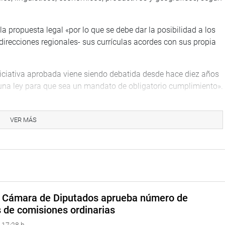
la propuesta legal «por lo que se debe dar la posibilidad a los
 direcciones regionales- sus currículas acordes con sus propia
niciativa aprobada viene siendo debatida desde hace diez años
ta una ley para que sea un mandato de obligatorio cumplimiento».
 los gobiernos regionales deben tener una cuota de 25% de
a educativa.» Cada región debe exaltar sus fortalezas, sus
VER MÁS
ue deje se ser el MINEDU el ente rector»,dijo.
z (Fuerza Popular), explicó su voto en contra de la propuesta
gobierno regional proponga su curricula educativa. Podría
diantes con ideologías separatistas o violentistas», afirmó.
a Cámara de Diputados aprueba número de
s de comisiones ordinarias