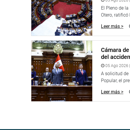
05 Ago 2026 |
El Pleno de l
Otero, ratificó
Leer más >
Cámara de 
del accide
05 Ago 2026 |
A solicitud d
Popular, el pr
Leer más >