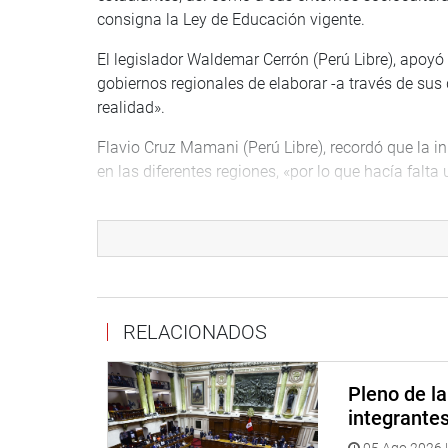
consigna la Ley de Educación vigente.
El legislador Waldemar Cerrón (Perú Libre), apoyó 
gobiernos regionales de elaborar -a través de sus
realidad».
Flavio Cruz Mamani (Perú Libre), recordó que la i
en las diferentes regiones, «por lo que hacía fal
El legislador José Elías Avalos (NA), sostuvo que
responsabilidad en el planteamiento de la currícul
héroes, su historia, en determinadas materias sin q
Por su parte, la congresista Tania Estéfani Ramíre
legal porque existe el peligro de «dejar que cada 
RELACIONADOS
ocurrir que en los colegios se adoctrine a los estu
OFICINA DE COMUNICACIONES
Pleno de l
integrante