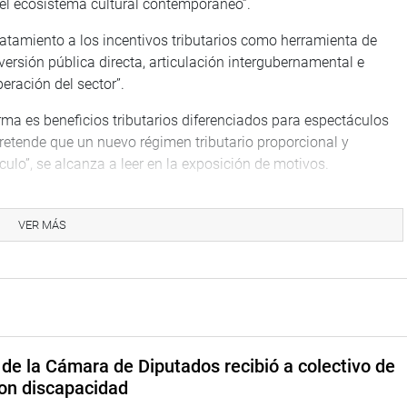
 del ecosistema cultural contemporáneo”.
tratamiento a los incentivos tributarios como herramienta de
nversión pública directa, articulación intergubernamental e
ración del sector”.
a es beneficios tributarios diferenciados para espectáculos
pretende que un nuevo régimen tributario proporcional y
lo”, se alcanza a leer en la exposición de motivos.
mo espectáculo público cultural no deportivo toda
era, opereta, zarzuela, música, folclore nacional o internacional,
VER MÁS
afines, de carácter no deportivo, representadas en vivo, con
) y con cargo a redacción, el dictamen recaído en los
que propone la Ley que declara de interés nacional la
de la Cámara de Diputados recibió a colectivo de
 valor y promoción de las iglesias de las haciendas San Javier y
on discapacidad