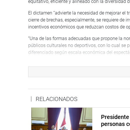
equitativo, eficiente y alineado con la diversidad
El dictamen “advierte la necesidad de mejorar el 
cierre de brechas, especialmente, se requiere de i
incentivos económicos que reduzcan costos de ope
“Una de las formas adecuadas que propone la norm
públicos culturales no deportivos, con lo cual se 
diferenciado según escala económica del espectácu
Es importante señalar que el dictamen “define co
manifestación artística de teatro, danza, ballet, óp
circo, performance, y otras expresiones escénicas 
fines culturales o recreativos…”.
INTERÉS NACIONAL
RELACIONADOS
De inmediato, se aprobó, por unanimidad (17 votos
proyectos de ley 14666/2025-CR y 14667/2025-CR, 
Presidente 
protección, conservación, restauración, puesta en
personas c
San José, en el departamento de Ica.