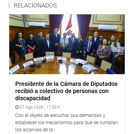
Con 15 votos a favor, la Comisión de Fiscalización y
RELACIONADOS
Contraloría aprobó -por unanimidad- el dictamen recaído
en el Proyecto de Ley 13220/2025-CR, de autoría del
congresista Alex Paredes Gonzáles (bancad SP), que
plantea restablecer la equidad remunerativa de los
trabajadores de la Contraloría General de la República
sujetos al régimen laboral del Decreto Legislativo 728.
Durante la sustentación, el presidente de la comisión
señaló que se ha identificado que un importante sector de
trabajadores de la Contraloría mantiene escalas
salariales prácticamente congeladas desde hace más de
Presidente de la Cámara de Diputados
14 años, situación que habría generado una pérdida del
recibió a colectivo de personas con
poder adquisitivo superior al 57 %, afectando su derecho
discapacidad
a una remuneración equitativa y suficiente.
07 Ago 2026 | 17:50 h
Indicó que esta situación también dificulta la retención de
Con el objeto de escuchar sus demandas y
personal altamente especializado, propiciando la
establecer los mecanismos para que se cumplan
migración de profesionales hacia otras entidades
los alcances de la...