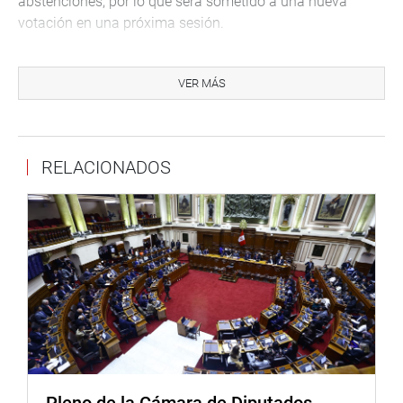
abstenciones, por lo que será sometido a una nueva
votación en una próxima sesión.
Finalmente, la comisión aprobó, por unanimidad, la
inhibición de un grupo de proyectos relacionados con
VER MÁS
modificaciones de regímenes laborales en la ATU, Provías
y el sector marítimo, al considerar que abordan materias
de carácter laboral, administrativo y presupuestal ajenas
RELACIONADOS
a las competencias del grupo de trabajo. Se trata del
dictamen recaído en los proyectos de ley 14345/2025-CR,
14332/2025-CR, 14272/2025-CR y 14265/2025-CR.
Amazonía peruana
La Comisión de Transportes y Comunicaciones recibió al
Raúl Marco García Loli, viceministro de Comunicaciones,
para que informe sobre el estado situacional de la
conectividad, cobertura y cierre de brechas digitales en
Loreto y la Amazonía peruana, a fin de precisar los
indicadores de acceso, calidad del servicio, continuidad
Pleno de la Cámara de Diputados