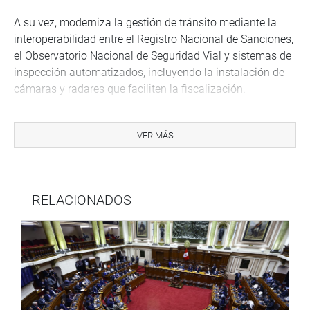
A su vez, moderniza la gestión de tránsito mediante la
interoperabilidad entre el Registro Nacional de Sanciones,
el Observatorio Nacional de Seguridad Vial y sistemas de
inspección automatizados, incluyendo la instalación de
cámaras y radares que faciliten la fiscalización.
Así también, promueve la seguridad vial reduciendo los
siniestros y las víctimas, al fomentar la educación vial y
VER MÁS
la sensibilización de los conductores.
En palabras del titular de la Comisión de Transportes y
Comunicaciones, Juan Carlos Mori Celis (bancada AP), a
RELACIONADOS
diferencia del sistema actual, que sanciona con severidad
al conductor cuando acumula 100 puntos firmes en su
récord, “la propuesta se orienta a la corrección y la
reeducación, buscando preservar la disponibilidad de
conductores profesionales sin sacrificar la seguridad
vial”.