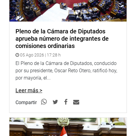
El dispositivo legal aprobado contiene 3 artículos, 6
Disposiciones Complementarias Finales y 1 Disposición
Complementaria Final.
Pleno de la Cámara de Diputados
OFICINA DE COMUNICACIONES E IMAGEN
aprueba número de integrantes de
INSTITUCIONAL
comisiones ordinarias
05 Ago 2026 | 17:28 h
El Pleno de la Cámara de Diputados, conducido
por su presidente, Oscar Reto Otero, ratificó hoy,
por mayoría, el...
Leer más >
Compartir