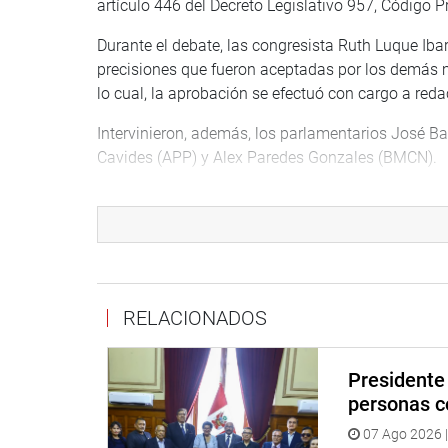
artículo 446 del Decreto Legislativo 957, Código P
Durante el debate, las congresista Ruth Luque Iba
precisiones que fueron aceptadas por los demás mi
lo cual, la aprobación se efectuó con cargo a reda
Intervinieron, además, los parlamentarios José Bal
Cavides (APP) y Alex Paredes Gonzales (BMCN).
CUARTO INTERMEDIO
Seguidamente, pasó a un cuarto intermedio el pre
inserta la figura del accesitario al cargo de magis
16, 17 y 18 e incorpora el artículo 8-a en la ley 2
RELACIONADOS
La recomendación de la Secretaría Técnica fue la 
diversos miembros de la comisión; sin embargo, p
expreso de la congresista Patricia Juárez Gallegos
Presidente 
personas c
INHIBICIÓN
07 Ago 2026 |