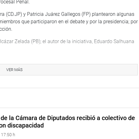
rocesal Penal.
rra (CD.JP) y Patricia Juárez Gallegos (FP) plantearon algunas
embros que participaron en el debate y por la presidencia; por
cción.
cázar Zelada (PB); el autor de la iniciativa, Eduardo Salhuana
VER MÁS
dictamen recaído en el proyecto de ley 716/2021, ley que
trado del Tribunal Constitucional, modificando los artículos 8,
8301, Ley Orgánica del Tribunal Constitucional.
no aprobación del proyecto de ley, opinión a la que sumaron
asó a cuarto intermedio para un mayor análisis a pedido
 (FP).
de la Cámara de Diputados recibió a colectivo de
on discapacidad
 17:50 h