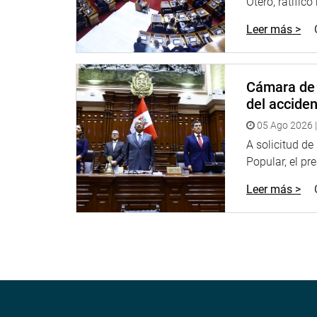
Otero, ratificó
Leer más >
Cámara de 
del accide
05 Ago 2026 |
A solicitud d
Popular, el pr
Leer más >