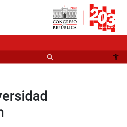
versidad
n