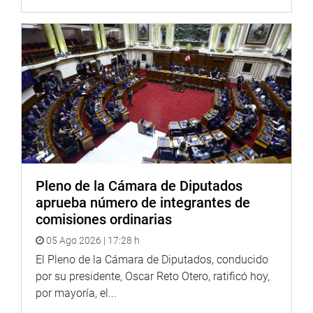
conocer las alternativas de reactivación económicas en
Cusco.
Sobre las estrategias de recuperación en la provincia de
Cusco, estas estuvieron a cargo de Miguel Tinajeros
Arteta, regidor de la Municipalidad Provincial del Cusco.
En relación con el Plan de la Reactivación Turística del
distrito de Urubamba, situación actual y metas a cumplir,
fue Anamelba Marmanillo Acurio, regidora de la
Municipalidad Provincial de Urubamba expuso sobre
dicha reactivación.
Pleno de la Cámara de Diputados
En la segunda parte de la reunión, se presentaron Neil
aprueba número de integrantes de
Castro Fortón, de la Secretaria de Organizaciones del
comisiones ordinarias
Frente Nacional de Guías y Licenciados en Turismo del
05 Ago 2026 | 17:28 h
Perú (Frendelgot), y de Edwin Dueñas Olazabal, decano
El Pleno de la Cámara de Diputados, conducido
del Colegio de Licenciados de Turismo de Cusco (Colitur),
por su presidente, Oscar Reto Otero, ratificó hoy,
quienes abordaron la problemática de su sector vinculado
por mayoría, el...
al proceso de la reactivación económica y turística de la