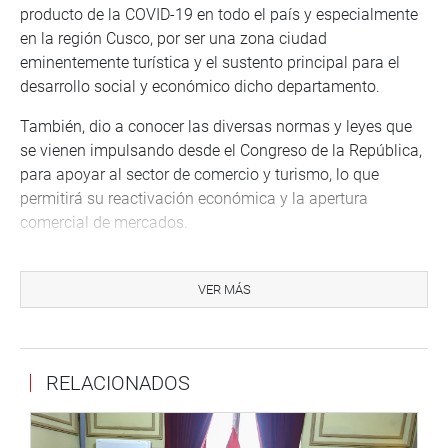
producto de la COVID-19 en todo el país y especialmente
en la región Cusco, por ser una zona ciudad
eminentemente turística y el sustento principal para el
desarrollo social y económico dicho departamento.
También, dio a conocer las diversas normas y leyes que
se vienen impulsando desde el Congreso de la República,
para apoyar al sector de comercio y turismo, lo que
permitirá su reactivación económica y la apertura
comercial de mercados.
“A través del Poder Legislativo se ha trabajado varias
normas para ayudar al sector turismo, sabemos que no
VER MÁS
son suficientes y queda todavía hay varias tareas y temas
pendientes para lograr recuperar la actividad económica
de esta localidad, eminentemente turística y comercial”,
RELACIONADOS
manifestó el legislador Zárate Antón.
A su turno, la congresista Matilde Fernández resaltó las
bondades turísticas y de desarrollo social y económico de