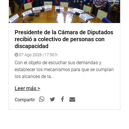
PRENSA CONGRESO
Presidente de la Cámara de Diputados
Puede encontrar más información en nuestra página web
recibió a colectivo de personas con
y redes sociales.http://www.congreso.gob.pe/Facebook:
discapacidad
https://www.facebook.com/congresodelarepublicadelperu?
fref=ts
Twitter:
https://twitter.com/congresoperu
07 Ago 2026 | 17:50 h
Con el objeto de escuchar sus demandas y
Facebook:
https://goo.gl/s5t7XN
establecer los mecanismos para que se cumplan
los alcances de la...
Twitter:
https://goo.gl/iMywRR
YouTube:
https://goo.gl/VBXBNk
Leer más >
http://www4.congreso.gob.pe/heraldo/index.asp
Compartir
fotografia.congreso.gob.pe