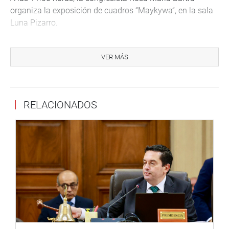
organiza la exposición de cuadros “Maykywa”, en la sala
Luna Pizarro.
A esa misma hora se reúne la Comisión de Relaciones
Exteriores en el hemiciclo Raúl Porras Barrenechea para
VER MÁS
ver el dictamen del proyecto de Resolución Legislativa
que aprueba el Acuerdo Básico entre el gobierno del Perú
y el Programa Mundial de Alimentos de las Naciones
RELACIONADOS
Unida. También hay un proyecto de Resolución
Legislativa que aprueba la Convención para combatir el
cohecho de servidores públicos extranjeros en
transacciones comerciales internacionales.
A las 11.00 horas también se reunirá la Comisión de Ética
para analizar diversos informes de calificación y
denuncias pendientes. La sesión será en la sala
Bolognesi del Palacio Legislativo.
La Comisión de Defensa sesionará para debatir varios