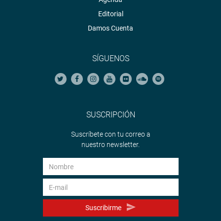
YouTube:
https://goo.gl/VBXBNk
Editorial
Soundcloud:
Damos Cuenta
https://soundcloud.com/radiocongreso
<
https://soundcloud
http://www4.congreso.gob.pe/heraldo/index.asp
SÍGUENOS
fotografia.congreso.gob.pe
SUSCRIPCIÓN
Suscríbete con tu correo a
nuestro newsletter.
Suscribirme