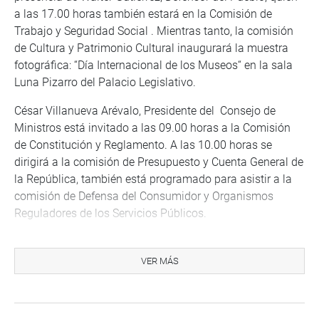
a las 17.00 horas también estará en la Comisión de
Trabajo y Seguridad Social . Mientras tanto, la comisión
de Cultura y Patrimonio Cultural inaugurará la muestra
fotográfica: “Día Internacional de los Museos“ en la sala
Luna Pizarro del Palacio Legislativo.
César Villanueva Arévalo, Presidente del Consejo de
Ministros está invitado a las 09.00 horas a la Comisión
de Constitución y Reglamento. A las 10.00 horas se
dirigirá a la comisión de Presupuesto y Cuenta General de
la República, también está programado para asistir a la
comisión de Defensa del Consumidor y Organismos
Reguladores de los Servicios Públicos.
Asimismo, la Comisión de Mujer y Familia dará una
conferencia de prensa sobre el Spot Publicitario Yo
VER MÁS
También Juego contra la Violencia Sexual, a las 10.00
horas en la sala Héroes Defensores de la Democracia del
Palacio Legislativo. A esa misma hora Christian Sánchez