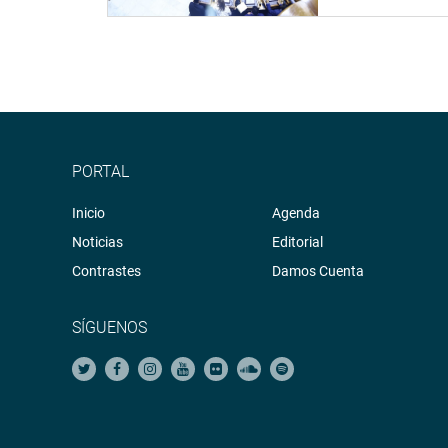
– Hugo Ramir
Presidente del
del Organismo 
Fiscalización 
– Germán Adol
PORTAL
Salazar
Inicio
Agenda
Presidente del 
Petroperú.
Noticias
Editorial
Contrastes
Damos Cuenta
Temas a tratar
– El estado ac
SÍGUENOS
petróleo ocurri
2016 en el río
en el distrito I
Bagua, Amazon
que se habría