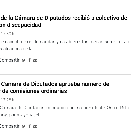
lica la
ón y rehabilitación
bes, Zarumilla y
de la Cámara de Diputados recibió a colectivo de
on discapacidad
 17:50 h
ón de:
 de escuchar sus demandas y establecer los mecanismos para 
rtíz Ríos
 alcances de la...
ergía y Minas.
Compartir
ar-Vidal Otálora
Ambiente
a Cámara de Diputados aprueba número de
s de comisiones ordinarias
yo Pacheco
 17:28 h
 Consejo Directivo
a Cámara de Diputados, conducido por su presidente, Oscar Reto
Supervisor de la
 hoy, por mayoría, el...
nergía y Minería
Compartir
.