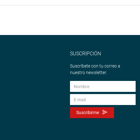
o Gómez Apac
 Consejo Directivo
de Evaluación y
Ambiental (OEFA).
fo Velásquez
SUSCRIPCIÓN
Suscríbete con tu correo a
directorio de
nuestro newsletter.
:
tual del derrame de
do el 25 de enero de
Suscribirme
 Chiriaco, ubicado
maza, provincia de
as, y las medidas
n implementado