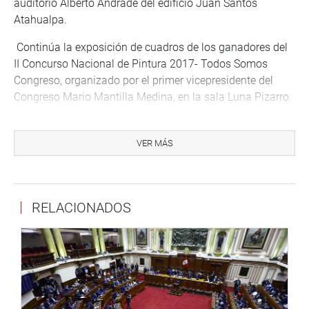
auditorio Alberto Andrade del edificio Juan Santos
Atahualpa.
Continúa la exposición de cuadros de los ganadores del
II Concurso Nacional de Pintura 2017- Todos Somos
Congreso, organizado por el primer vicepresidente del
Congreso Mario Mantilla Medina, en la sala Luna Pizarro.
A las 15.00 horas sesión ordinaria de la Subcomisión de
Acusaciones Constitucionales que preside la congresista
VER MÁS
Milagros Takayama. La cita es en la sala María Elena
Moyano, del Palacio Legislativo.
La congresista Yeni Vilcatoma organiza la mesa de
RELACIONADOS
trabajo sobre “La realidad de los Discapacitados en el
Perú”, a las 15.00 horas en el auditorio Alberto Andrade.
A las 16.00 horas la congresista Marisa Glave organiza
la mesa de trabajo “Acoso Sexual Callejero”, en la sala
Luis Bedoya, del edificio Víctor Raúl Haya de la Torre.