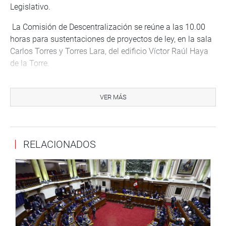
Legislativo.
La Comisión de Descentralización se reúne a las 10.00
horas para sustentaciones de proyectos de ley, en la sala
Carlos Torres y Torres Lara, del edificio Víctor Raúl Haya
de la Torre.
A esa misma hora sesiona el grupo de trabajo de la
Comisión de Fiscalización y Contraloría que investiga la
VER MÁS
construcción y equipamiento de los hospitales de
Cutervo, Jaén, Cajabamba, San Ignacio y Cajamarca. Con
este fin está invitados los exfuncionarios del Ministerio de
RELACIONADOS
Salud Mario César Hondermann Gálvez, María Salomé
Estrada Farfán, Rocío Espino Goicochea, Juan José
Bobadilla Aguilar, Obed Chuquihuayta Arias y José Darío
Lozano Zelada. La sesión será en la sala Luis Bedoya.
A las 11.00 horas, la congresista Tamar Arimborgo ofrece
conferencia de prensa sobre “Pronunciamiento de la
Sociedad Civil sobre el Quiebre del Orden Constitucional,