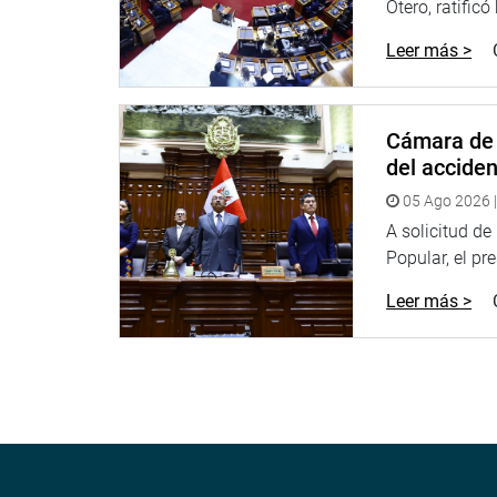
RESIDENTADO MÉDICO
Otero, ratificó
Leer más >
Previamente, con 65 votos a favor, cero en contra
mayoría, la autógrafa observada por el Poder Ejec
Nacional de Residentado Médico (SINAREME).
Cámara de 
El proyecto de ley plantea que el residentado m
del accide
con estudios universitarios de segunda especializ
profesionales de medicina humana.
05 Ago 2026 |
A solicitud d
MEJORAMIENTO DE VÍAS
Popular, el pr
Asimismo, por mayoría, el Pleno aprobó un proyec
Leer más >
de terrenos o inmuebles para la Ejecución del Pro
Tramo Ovalo los Libertadores-Nodo Versalles. E
La propuesta fue aprobada por 63 votos a favor, c
Amado Romero (DD), señaló que este importante pr
inmuebles.
DELIMITACIÓN