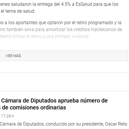
uienes saludaron la entrega del 4.5% a EsSalud para que los
 el tema de salud.
os a los aportantes que optaron por el retiro programado y la
tiro también sirva para amortizar los créditos hipotecarios de
bería limitar el retiro a una primera vivienda.
jecutivo porque se pueden generar riesgos en la longevidad de
más de un riesgo financiero. Yehude Simon reveló que el
VER MÁS
 observaciones al proyecto y pidió a sus colegas no hacer
 dijo que los efectos de la ley que permite el retiro del 95.5%
ores tasas y productos por parte de las empresas. Dijo que ese
emas al sistema. La iniciativa también incorpora a los
a Cámara de Diputados aprueba número de
s de comisiones ordinarias
ta Javier Velásquez Quesquén, que quedan exceptuados del
 17:28 h
e cuentan con una pensión de sobrevivencia o viudez.
a Cámara de Diputados, conducido por su presidente, Oscar Reto