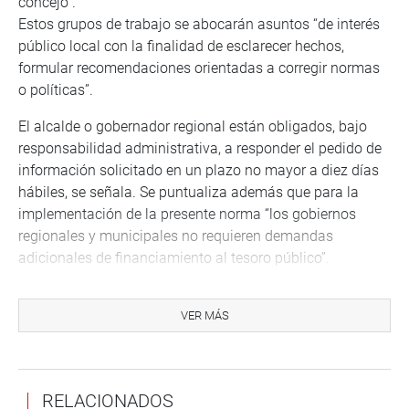
concejo”.
Estos grupos de trabajo se abocarán asuntos “de interés
público local con la finalidad de esclarecer hechos,
formular recomendaciones orientadas a corregir normas
o políticas”.
El alcalde o gobernador regional están obligados, bajo
responsabilidad administrativa, a responder el pedido de
información solicitado en un plazo no mayor a diez días
hábiles, se señala. Se puntualiza además que para la
implementación de la presente norma “los gobiernos
regionales y municipales no requieren demandas
adicionales de financiamiento al tesoro público”.
“Este incremento desmesurado de autoridades regionales
y locales ‘que hacen lo que quieren` se debe
VER MÁS
principalmente a que no cuentan con un órgano
fiscalizador en sus jurisdicciones. Esta propuesta apunta
a precisamente a establecer mecanismos efectivos que
RELACIONADOS
permitan realizar fiscalización en los consejos regionales