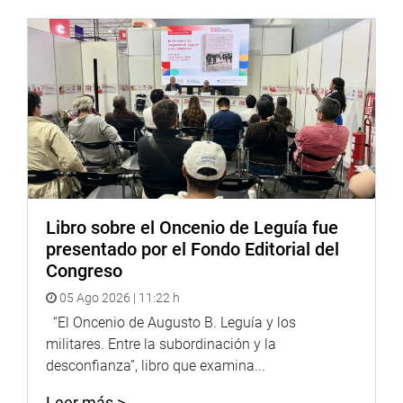
y municipales”, explicó la autora del proyecto.
Yarrow Lumbreras advirtió que en la actualidad “son 18
gobernadores regionales y 52 de sus funcionarios los
procesados por delitos de corrupción y en los últimos
años 2 mil alcaldes han sido vacados, procesados,
sentenciados o fugados por delitos de corrupción”.
Por lo tanto, “se requiere el fortalecimiento de las
capacidades de fiscalización de los consejos regionales y
municipales, precisando atribuciones y dotando de
Libro sobre el Oncenio de Leguía fue
recursos para ejercerlas, pero al mismo tiempo
presentado por el Fondo Editorial del
articulando su actividad de fiscalización con atribuciones
Congreso
del Sistema Nacional de Control”, concluyó la
05 Ago 2026 | 11:22 h
parlamentaria.
“El Oncenio de Augusto B. Leguía y los
militares. Entre la subordinación y la
desconfianza”, libro que examina...
OFICINA DE DESPACHO CONGRESAL
Leer más >