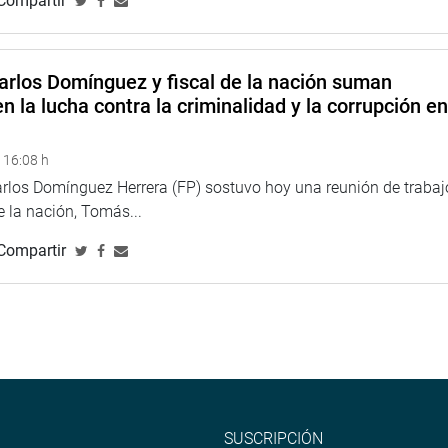
Compartir
 Perú incorpora oficialmente al calendario cívico nacional una
reservación y la difusión de uno de los géneros musicales más
arlos Domínguez y fiscal de la nación suman
o del Estado con la protección y promoción de su riqueza
n la lucha contra la criminalidad y la corrupción e
 16:08 h
arlos Domínguez Herrera (FP) sostuvo hoy una reunión de trabaj
de la nación, Tomás...
Compartir
SUSCRIPCIÓN