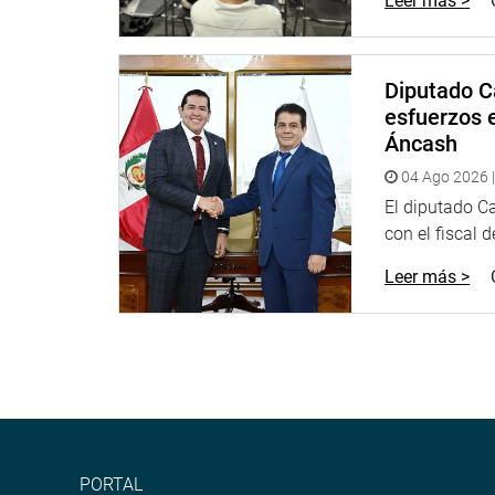
Leer más >
Con la entrada en vigencia de la Ley N.° 32686, el
fecha destinada a promover el conocimiento, la p
Diputado C
emblemáticos del país, reafirmando el compromis
esfuerzos e
cultural.
Áncash
Despacho de la congresista María Acuña
04 Ago 2026 |
El diputado C
con el fiscal 
Leer más >
PORTAL