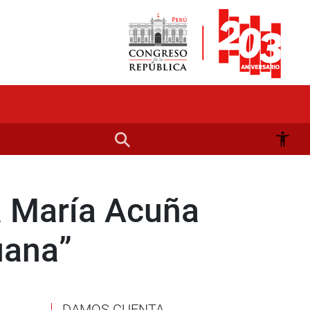
ta María Acuña
uana”
DAMOS CUENTA