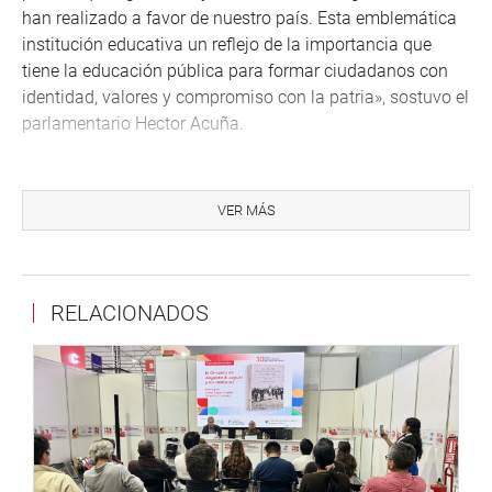
han realizado a favor de nuestro país. Esta emblemática
institución educativa un reflejo de la importancia que
tiene la educación pública para formar ciudadanos con
identidad, valores y compromiso con la patria», sostuvo el
parlamentario Hector Acuña.
Esta decisión busca reconocer la labor de una comunidad
educativa que, durante más de 170 años, ha contribuido a
VER MÁS
la formación de generaciones de ciudadanos
comprometidos con el desarrollo del país.
El congresista de la bancada Honor y Democracia agregó
RELACIONADOS
que por las aulas de esta histórica institución educativa
pasaron destacadas personalidades que realizaron
aportes importantes a la literatura, la ciencia, el arte, la
educación y la política nacional. Entre ellas se encuentran
los escritores Ciro Alegría Bazán y José Watanabe Varas;
el poeta Alcides Spelucín Vega; el político Alfonso
Barrantes Lingán; el lingüista Eugenio Chang Rodríguez;