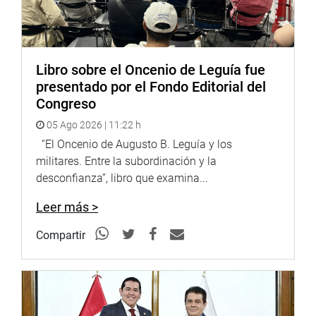
el músico Juan Benites Reyes; el arqueólogo Walter Alva
Alva. Asimismo, el poeta César Vallejo inició en 1915 su
labor docente en el Colegio San Juan.
Esimismo, agregó que esta norma busca reconocer el rol
Libro sobre el Oncenio de Leguía fue
que la comunidad educativa del Colegio San Juan
presentado por el Fondo Editorial del
desempeñó en la defensa de la patria durante la Guerra
Congreso
del Pacífico, siendo fundamental para la defensa de
05 Ago 2026 | 11:22 h
Trujillo.
“El Oncenio de Augusto B. Leguía y los
militares. Entre la subordinación y la
La aprobación del Proyecto de Ley N.° 10914 representa
desconfianza”, libro que examina...
un reconocimiento a la permanente contribución del
Sesquicentenario Colegio San Juan de Trujillo en la
Leer más >
construcción de la identidad cultural de La Libertad y del
Perú.
Compartir
DESPACHO CONGRESISTA HÉCTOR ACUÑA