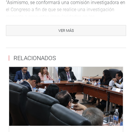
“Asimismo, se conformará una comisión investigadora en
el Congreso a fin de que se realice una investigación
respecto a presuntas irregularidades en los
procedimientos concursales. Y se conforma una
Comisión de Alto Nivel designada por el Congreso para
VER MÁS
elaborar y proponer un nuevo marco legal que permita el
reflotamiento financiero de los clubes, estableciendo un
sistema o cronograma de pagos”, concluyó el legislador
RELACIONADOS
de AP.
Despacho del congresista Franco Salinas