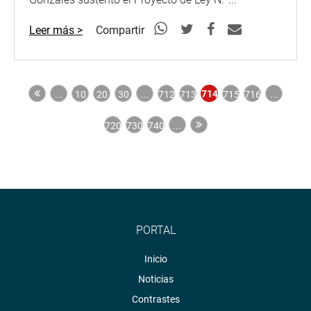
Leer más >
Compartir
714
...
10
20
30
...
712
713
715
716
...
720
730
740
...
PORTAL
Inicio
Noticias
Contrastes