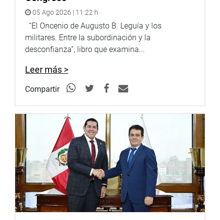
que este asunto no estaba dentro de su competencia
05 Ago 2026 | 11:22 h
directa, siendo responsabilidad del Ministerio de Salud
“El Oncenio de Augusto B. Leguía y los
(MINSA) ofrecer respuestas al respecto.
militares. Entre la subordinación y la
Lima, 15 de marzo 2024
desconfianza”, libro que examina...
DESPACHO CONGRESISTA MILAGROS JAUREGUI DE
Leer más >
AGUAYO
Compartir