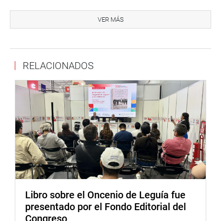
Sin embargo, no se detalló cómo se cubriría la deficiencia
VER MÁS
de horas de estos delegados, el costo que ello implicaría,
ni cuáles serían sus tareas específicas.
En la sesión el congresista Esdras Medina, mostro su
RELACIONADOS
preocupación por la implementación en el aeropuerto
Jorge Chávez de los baños transgeneros.
En relación al tema, Tolentino señaló que no tiene
competencia para intervenir en esas decisiones, ya que el
concesionario del Aeropuerto es una entidad privada, sin
embargo, se le hizo notar que su sector habría opinado a
favor de dichos baños donde podrían ingresar hombres y
niñas, exponiendo a estas últimas al peligro.
Así mismo se le pregunto a la titular del MIMP, si es que
en el país existe una norma que permita el aborto a
Libro sobre el Oncenio de Leguía fue
menores de edad producto de una violación, la Ministra
presentado por el Fondo Editorial del
indico que en el país existe el aborto terapéutico y aclaró
Congreso