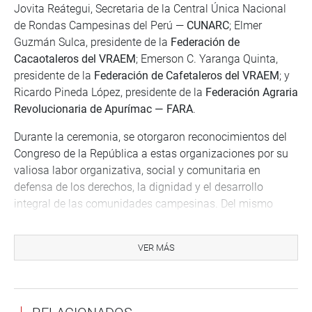
Jovita Reátegui, Secretaria de la Central Única Nacional
de Rondas Campesinas del Perú —
CUNARC
; Elmer
Guzmán Sulca, presidente de la
Federación de
Cacaotaleros del VRAEM
; Emerson C. Yaranga Quinta,
presidente de la
Federación de Cafetaleros del VRAEM
; y
Ricardo Pineda López, presidente de la
Federación Agraria
Revolucionaria de Apurímac — FARA
.
Durante la ceremonia, se otorgaron reconocimientos del
Congreso de la República a estas organizaciones por su
valiosa labor organizativa, social y comunitaria en
defensa de los derechos, la dignidad y el desarrollo
integral de las comunidades campesinas. Del mismo
modo, se destacó su contribución a la promoción de la
unidad, la identidad andina, la justicia social y la
VER MÁS
protección de la tierra como fuente de vida, trabajo y
cultura.
Asimismo, se reconoció a más de
151 danzantes de tijera