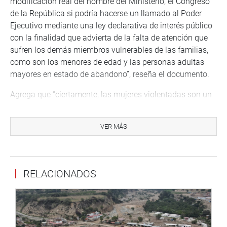
modificación real del nombre del Ministerio, el Congreso
de la República si podría hacerse un llamado al Poder
Ejecutivo mediante una ley declarativa de interés público
con la finalidad que advierta de la falta de atención que
sufren los demás miembros vulnerables de las familias,
como son los menores de edad y las personas adultas
mayores en estado de abandono”, reseña el documento.
Agrega que “ciertamente, las mujeres violentadas son un
grupo vulnerable en nuestro país que merece políticas
públicas que las protejan; pero también los niños en
VER MÁS
estado de abandono y los adultos mayores en el mismo
estado de abandono necesitan de políticas públicas que
incidan en su protección”.
RELACIONADOS
Por lo tanto, se recomienda su aprobación.
La Comisión de Descentralización también someterá a
consideración de sus integrantes el pre dictamen del
proyecto de ley que propone la igualdad de participación