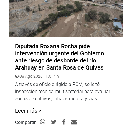
de hombres y mujeres en la composición del Consejo de
Ministros, de autoría de los legisladores Edith Julón (APP)
y Diego Bazán (Avanza País).
El texto a debatir señala que “la sub representación de
mujeres en los gabinetes de Consejos de Ministros,
requieren de una acción afirmativa mediante la
Diputada Roxana Rocha pide
modificación del artículo 15 de la Ley 29158, Ley
intervención urgente del Gobierno
Orgánica del Poder Ejecutivo, modificada por la Ley
ante riesgo de desborde del río
31457”. Por lo tanto, también se recomienda su
Arahuay en Santa Rosa de Quives
aprobación por parte del grupo de trabajo parlamentario.
08 Ago 2026 | 13:14 h
La Comisión de Descentralización sesionará esta tarde a
A través de oficio dirigido a PCM, solicitó
partir de las 15.00 horas, en la ciudad de Rioja, región San
inspección técnica multisectorial para evaluar
Martín donde viene cumpliendo actividades desde ayer
zonas de cultivos, infraestructura y vías...
hasta mañana miércoles 6. Acompañan a la presidenta
Leer más >
Yarrow Lumbreras, las congresistas Cheryl Trigozo,
Lucinda Vásquez, Karol Paredes, Kira Alcarraz y Rosío
Compartir
Torres.