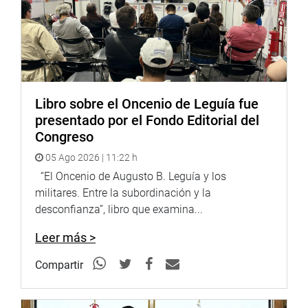
denuncia. Indecopi puede obtener información mediante
requerimiento y está obligado a investigar de oficio
cuando existan indicios razonables.
El presidente de la Comisión de Defensa del Consumidor,
Wilson Quispe Mamani, señaló: «Esta ley amplía las
herramientas para que el INDECOPI continúe con la
Libro sobre el Oncenio de Leguía fue
eliminación de barreras burocráticas que afectan no solo
presentado por el Fondo Editorial del
a los consumidores sino también a la sociedad en
Congreso
general”.
05 Ago 2026 | 11:22 h
“El Oncenio de Augusto B. Leguía y los
Comisión de Defensa del Consumidor, Wilson Quispe
militares. Entre la subordinación y la
Mamani
desconfianza”, libro que examina...
Leer más >
Compartir