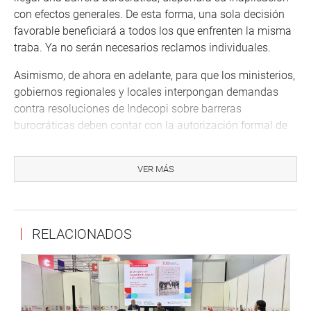
con efectos generales. De esta forma, una sola decisión
favorable beneficiará a todos los que enfrenten la misma
traba. Ya no serán necesarios reclamos individuales.
Asimismo, de ahora en adelante, para que los ministerios,
gobiernos regionales y locales interpongan demandas
contra resoluciones de Indecopi sobre barreras
burocráticas deben contar con la autorización formal de
la máxima autoridad de la entidad y, en el nivel nacional
se requiere la aprobación del Consejo de Ministros. En
VER MÁS
regiones y municipios, la autorización debe venir de sus
respectivos consejos.
Sobre competencia desleal, se incorpora un nuevo párrafo
RELACIONADOS
al artículo 14 del Decreto Legislativo 1044. Cualquier
ciudadano puede presentar una denuncia informativa
ante Indecopi por actos que violen las normas de
competencia desleal. La norma señala que la falta de
pruebas suficientes no es justificación para archivar la