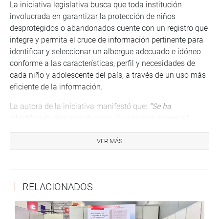
La iniciativa legislativa busca que toda institución
involucrada en garantizar la protección de niños
desprotegidos o abandonados cuente con un registro que
integre y permita el cruce de información pertinente para
identificar y seleccionar un albergue adecuado e idóneo
conforme a las características, perfil y necesidades de
cada niño y adolescente del país, a través de un uso más
eficiente de la información.
La autora de la iniciativa manifestó que:
“Se ha
identificado demoras, burocracia y graves errores al
momento de seleccionar un albergue para menores en
situación desprotección, lo cual evidencia la necesidad de
VER MÁS
que los funcionarios cuenten con una herramienta que
brinde información oportuna, directa, precisa y veraz a
tiempo real a fin de coadyuvar, facilitar y dinamizar su
RELACIONADOS
función de buscar vacantes para niños que requieren ser
ingresados un a albergue”.