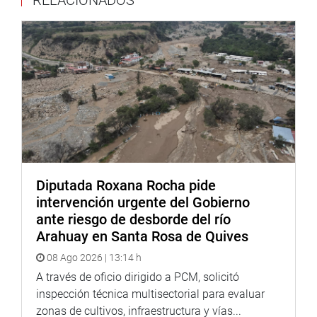
RELACIONADOS
electrodomésticos por las interrupciones del servicio
eléctrico, vecinos de Iquitos se viene organizando para
participar de un plantón contra la empresa Electro Oriente,
exigiendo soluciones inmediatas.
Jorge Morante indicó que viajará a Iquitos el lunes
próximo para abordar el tema con las autoridades
competentes.
DESPACHO CONGRESAL
Diputada Roxana Rocha pide
intervención urgente del Gobierno
ante riesgo de desborde del río
Arahuay en Santa Rosa de Quives
08 Ago 2026 | 13:14 h
A través de oficio dirigido a PCM, solicitó
inspección técnica multisectorial para evaluar
zonas de cultivos, infraestructura y vías...