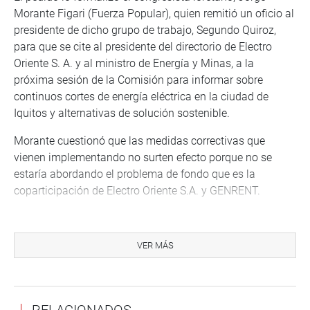
Morante Figari (Fuerza Popular), quien remitió un oficio al
presidente de dicho grupo de trabajo, Segundo Quiroz,
para que se cite al presidente del directorio de Electro
Oriente S. A. y al ministro de Energía y Minas, a la
próxima sesión de la Comisión para informar sobre
continuos cortes de energía eléctrica en la ciudad de
Iquitos y alternativas de solución sostenible.
Morante cuestionó que las medidas correctivas que
vienen implementando no surten efecto porque no se
estaría abordando el problema de fondo que es la
coparticipación de Electro Oriente S.A. y GENRENT.
“Esta situación viene causando un enorme malestar en la
población loretana, que puede acarrear una situación de
VER MÁS
conflictividad mayor”, señala el documento emitido este
miércoles 27 de abril.
Ante los constantes apagones y pérdida de sus artefactos