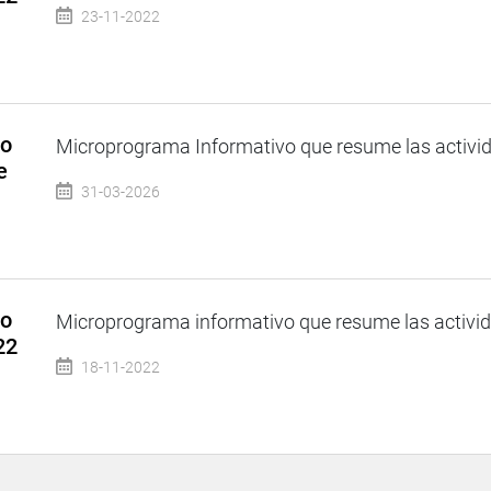
23-11-2022
so
Microprograma Informativo que resume las activida
e
31-03-2026
so
Microprograma informativo que resume las activida
22
18-11-2022