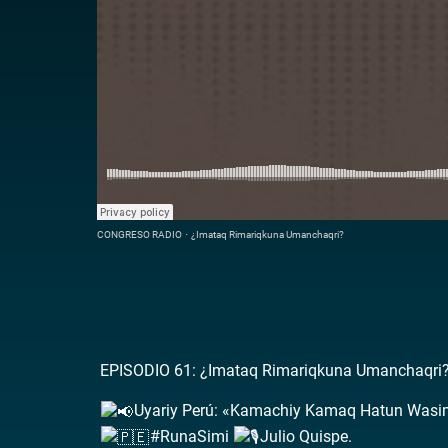
CONGRESO RADIO
·
¿Imataq Rimariqkuna Umanchaqri?
EPISODIO 61: ¿Imataq Rimariqkuna Umanchaqri? 
Uyariy Perú: «Kamachiy Kamaq Hatun Wasi
#RunaSimi
Julio Quispe.