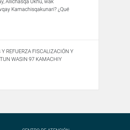
, Allichasqa Ukhu, wak
Awqay Kamachisqakunari? ¿Qué
 Y REFUERZA FISCALIZACIÓN Y
TUN WASIN 97 KAMACHIY