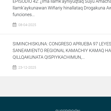
EPISODIO 42: ¿Ima llamk’ayniyuqtaq Suyu Amachay
llamk'aykunawan Wiñariy hinallataq Drogakuna 
funciones...
08-04-2025
SIMINCHISKUNA: CONGRESO APRUEBA 97 LEYES
SANEAMIENTO REGIONAL KAMACHIY KAMAQ HA
QILLQAKUNATA QISPIYKACHIMUN,...
23-12-2025