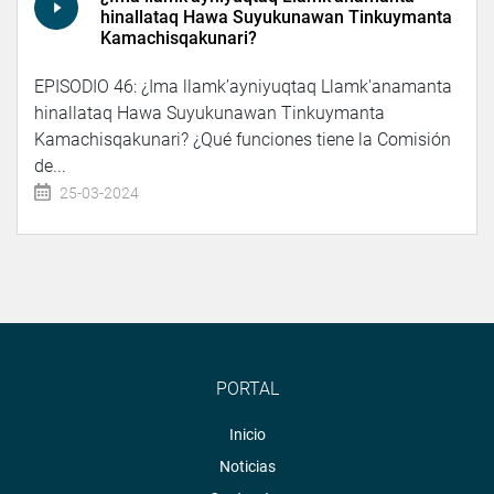
hinallataq Hawa Suyukunawan Tinkuymanta
Kamachisqakunari?
EPISODIO 46: ¿Ima llamk’ayniyuqtaq Llamk'anamanta
hinallataq Hawa Suyukunawan Tinkuymanta
Kamachisqakunari? ¿Qué funciones tiene la Comisión
de...
25-03-2024
PORTAL
Inicio
Noticias