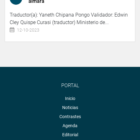
aimara
Traductor(a): Yaneth Chipana Pongo Validador: Edwin
Cley Quispe Curasi (traductor) Ministerio de...
12-10-2023
PORTAL
Inicio
Noticias
Contrastes
Agenda
Editorial