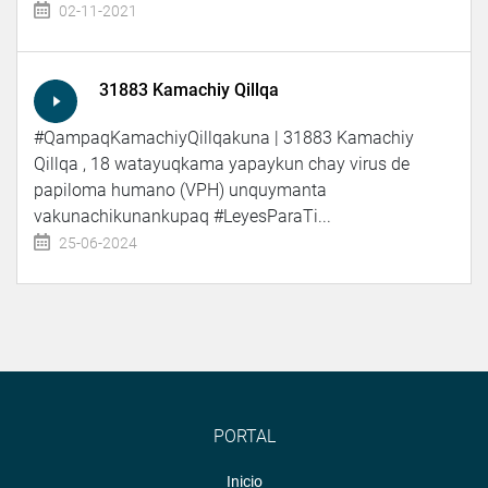
02-11-2021
31883 Kamachiy Qillqa
#QampaqKamachiyQillqakuna | 31883 Kamachiy
Qillqa , 18 watayuqkama yapaykun chay virus de
papiloma humano (VPH) unquymanta
vakunachikunankupaq #LeyesParaTi...
25-06-2024
PORTAL
Inicio