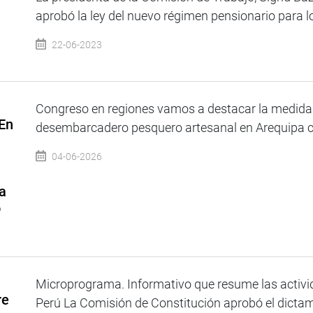
aprobó la ley del nuevo régimen pensionario para lo
22-06-2023
Congreso en regiones vamos a destacar la medidas
 En
desembarcadero pesquero artesanal en Arequipa c
04-06-2026
a
o
Microprograma. Informativo que resume las activid
re
Perú La Comisión de Constitución aprobó el dictam