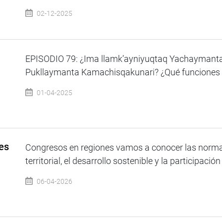
02-12-2025
EPISODIO 79: ¿Ima llamk’ayniyuqtaq Yachaymant
Pukllaymanta Kamachisqakunari? ¿Qué funciones ti
01-04-2025
es
Congresos en regiones vamos a conocer las norm
territorial, el desarrollo sostenible y la participaci
06-04-2026