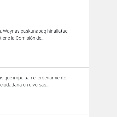
a, Waynasipaskunapaq hinallataq
ene la Comisión de...
as que impulsan el ordenamiento
ón ciudadana en diversas...