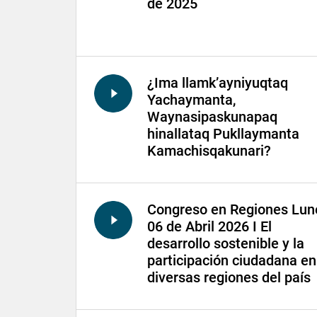
de 2025
¿Ima llamk’ayniyuqtaq
Yachaymanta,
Waynasipaskunapaq
hinallataq Pukllaymanta
Kamachisqakunari?
Congreso en Regiones Lun
06 de Abril 2026 I El
desarrollo sostenible y la
participación ciudadana en
diversas regiones del país