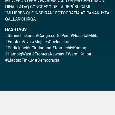
MITA FRONTERA VIVA RIMANAKUYPI PALCAPI KASQA.
HINALLATAQ CONGRESO DE LA REPÚBLICAMI
“MUJERES QUE INSPIRAN” FOTOGRAFÍA ATIPANAKUYTA
QALLARICHIRQA.
HASHTAGS
#Siminchiskuna #CongresoDelPerú #HospitalMilitar
#FronteraViva #MujeresQueInspiran
#ParticipaciónCiudadana #KamachiyKamaq
#HampiqWasi #FronteraKawsay #WarmiKallpa
#LlaqtapTinkuy #Democracia